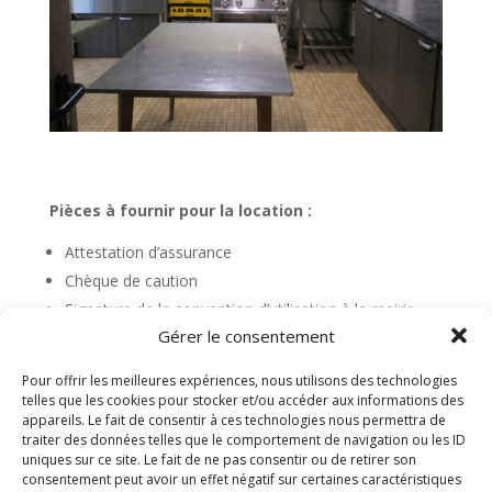
Pièces à fournir pour la location :
Attestation d’assurance
Chèque de caution
Signature de la convention d’utilisation à la mairie
Gérer le consentement
La salle des fêtes peut accueillir 180 convives. Une
vaisselle complète est à demander lors de la location.
Pour offrir les meilleures expériences, nous utilisons des technologies
telles que les cookies pour stocker et/ou accéder aux informations des
Un état des lieux est obligatoire avant et après la
appareils. Le fait de consentir à ces technologies nous permettra de
traiter des données telles que le comportement de navigation ou les ID
location.
uniques sur ce site. Le fait de ne pas consentir ou de retirer son
consentement peut avoir un effet négatif sur certaines caractéristiques
Les clefs de la salle des fêtes sont données sous