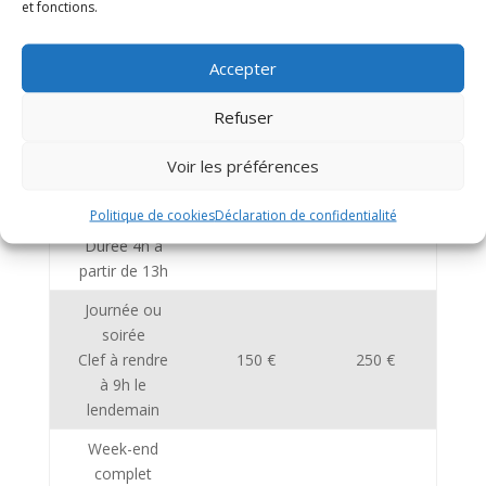
et fonctions.
conditions d’avoir rapporté tous les documents en
mairie.
Accepter
Tarifs
Tarifs
Refuser
habitants
extérieurs
Voir les préférences
Goûter
d’anniversaire
Politique de cookies
Déclaration de confidentialité
Enterrement
50 €
80 €
Durée 4h à
partir de 13h
Journée ou
soirée
Clef à rendre
150 €
250 €
à 9h le
lendemain
Week-end
complet