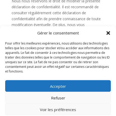
Nous nous réservons le droit de modifier la présente
déclaration de confidentialité. Il est recommandé de
consulter régulièrement cette déclaration de
confidentialité afin de prendre connaissance de toute
modification éventuelle. De plus, nous vous
informerons activement dans la mesure du possible.
Gérer le consentement
8. Accéder à vos données et les
Pour offrir les meilleures expériences, nous utilisons des technologies
telles que les cookies pour stocker et/ou accéder aux informations des
modifier
appareils. Le fait de consentir à ces technologies nous permettra de
traiter des données telles que le comportement de navigation ou les ID
Si vous avez des questions ou souhaitez savoir quelles
uniques sur ce site. Le fait de ne pas consentir ou de retirer son
sont les données personnelles que nous avons à votre
consentement peut avoir un effet négatif sur certaines caractéristiques
et fonctions.
sujet, veuillez nous contacter. Vous pouvez nous
contacter en utilisant les informations ci-dessous. Vous
avez les droits suivants:
Accepter
Vous avez le droit de savoir pourquoi vos données
Refuser
personnelles sont nécessaires, ce qui leur arrivera
et combien de temps elles seront conservées.
Voir les préférences
Droit d’accès : vous avez le droit d’accéder à vos