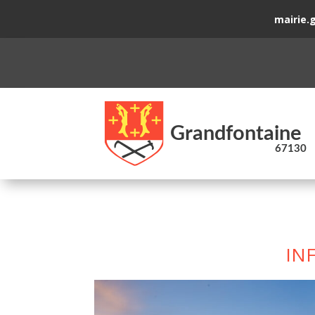
mairie.
IN