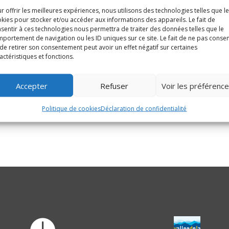
26.
r offrir les meilleures expériences, nous utilisons des technologies telles que l
kies pour stocker et/ou accéder aux informations des appareils. Le fait de
sentir à ces technologies nous permettra de traiter des données telles que le
portement de navigation ou les ID uniques sur ce site. Le fait de ne pas consen
se rendre :
de retirer son consentement peut avoir un effet négatif sur certaines
actéristiques et fonctions.
ch-sur-Bruche, rue de la Gare, ouverte de 8h30 à 12h et de 14h à 17h
ach-sur-Bruche ou à la déchèterie de Saint-Blaise-la-Roche, route d
Accepter
Refuser
Voir les préférenc
Politique de cookies
Déclaration de confidentialité