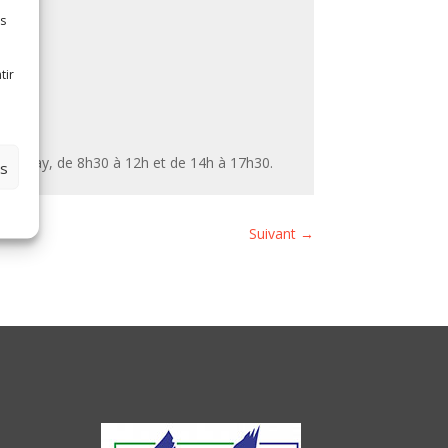
es
tir
30.
e Poutay, de 8h30 à 12h et de 14h à 17h30.
es
Suivant
→