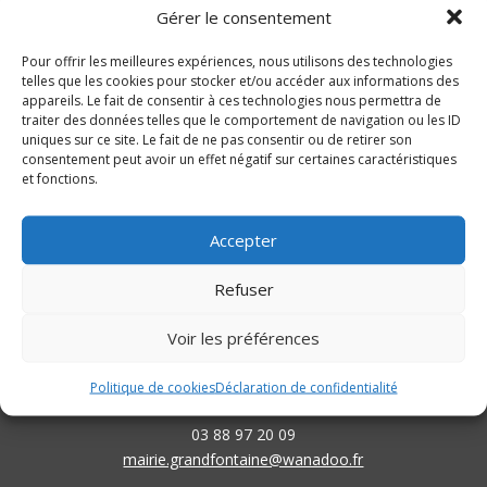
←
Précédent
Suivant
→
Gérer le consentement
Pour offrir les meilleures expériences, nous utilisons des technologies
telles que les cookies pour stocker et/ou accéder aux informations des
appareils. Le fait de consentir à ces technologies nous permettra de
traiter des données telles que le comportement de navigation ou les ID
uniques sur ce site. Le fait de ne pas consentir ou de retirer son
consentement peut avoir un effet négatif sur certaines caractéristiques
et fonctions.

Accepter
Refuser
Coordonnées
Voir les préférences
Mairie de Grandfontaine
12 rue Principale
Politique de cookies
Déclaration de confidentialité
67130 Grandfontaine
03 88 97 20 09
mairie.grandfontaine@wanadoo.fr