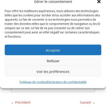
Gérer le consentement
conseil municipal
du 05/12/2023
Pour offrir les meilleures expériences, nous utilisons des technologies
telles que les cookies pour stocker et/ou accéder aux informations des
appareils. Le fait de consentir à ces technologies nous permettra de
traiter des données telles que le comportement de navigation ou les ID
Télécharger
uniques sur ce site. Le fait de ne pas consentir ou de retirer son
consentement peut avoir un effet négatif sur certaines caractéristiques
et fonctions.
Accepter
←
Liste des délibérations de conseil
Refuser
municipal du 23 septembre 2023
SAISON HIVERNALE 2023/2024
→
Voir les préférences
Politique de cookies
Déclaration de confidentialité
←
Précédent
Suivant
→