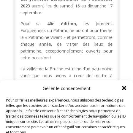
2023
auront lieu du samedi 16 au dimanche 17
septembre.
Pour sa
40e édition
, les Journées
Européennes du Patrimoine auront pour thème
le « Patrimoine Vivant » et permettront, comme
chaque année, de visiter des lieux de
patrimoine, exceptionnellement ouverts pour
cette occasion !
La vallée de la Bruche est riche d’un patrimoine
varié que nous avons à cœur de mettre à
l’honneur. Avec la complicité des associations,
Gérer le consentement
mairies, musées et artisans de la vallée, l’office
de tourisme de vallée de la Bruche a
Pour offrir les meilleures expériences, nous utilisons des technologies
concocté un
programme des
telles que les cookies pour stocker et/ou accéder aux informations des
manifestations locales du patrimoine de
appareils. Le fait de consentir à ces technologies nous permettra de
traiter des données telles que le comportement de navigation ou les ID
la vallée
à découvrir ou redécouvrir à cette
uniques sur ce site. Le fait de ne pas consentir ou de retirer son
occasion.
consentement peut avoir un effet négatif sur certaines caractéristiques
et fonctions.