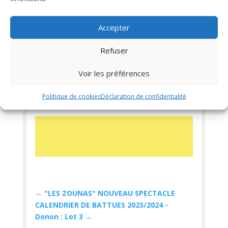
Programme disponible :
– Au format papier à l’office de tourisme de la
vallée de la Bruche
Accepter
– Au format numérique :
bit.ly/JEP2023OTVB
– Sous forme d’une carte interactive :
Refuser
bit.ly/CARTE2023JEP
– Via une affiche :
bit.ly/AFFICHE2023JEP
Voir les préférences
Politique de cookies
Déclaration de confidentialité
←
"LES ZOUNAS" NOUVEAU SPECTACLE
CALENDRIER DE BATTUES 2023/2024 -
Donon : Lot 3
→