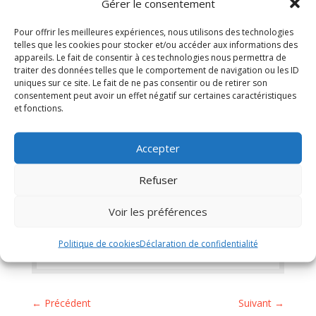
Gérer le consentement
du 07/07/2023
Pour offrir les meilleures expériences, nous utilisons des technologies
telles que les cookies pour stocker et/ou accéder aux informations des
Télécharger
appareils. Le fait de consentir à ces technologies nous permettra de
traiter des données telles que le comportement de navigation ou les ID
uniques sur ce site. Le fait de ne pas consentir ou de retirer son
consentement peut avoir un effet négatif sur certaines caractéristiques
et fonctions.
Accepter
←
Compte rendu du conseil municipal du
25 mai 2023
Refuser
Liste des délibérations de conseil
municipal du 23 septembre 2023
→
Voir les préférences
Politique de cookies
Déclaration de confidentialité
←
Précédent
Suivant
→