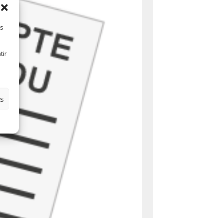
es
tir
es