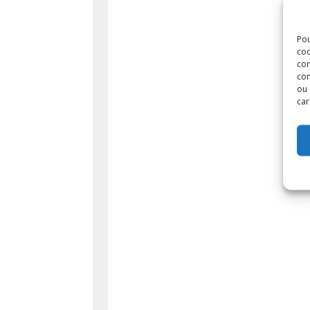
Pou
coo
con
com
ou 
car