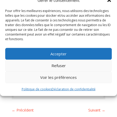
18/12/2020
Gérer le consentement
Pour offrir les meilleures expériences, nous utilisons des technologies
telles que les cookies pour stocker et/ou accéder aux informations des
Télécharger
appareils. Le fait de consentir à ces technologies nous permettra de
traiter des données telles que le comportement de navigation ou les ID
uniques sur ce site. Le fait de ne pas consentir ou de retirer son
consentement peut avoir un effet négatif sur certaines caractéristiques
et fonctions.
Accepter
←
CARTE COMMUNALE - BILAN DE LA
CONCERTATION
Refuser
CARTE COMMUNALE - ARRETE ET AVIS
D'ENQUETE PUBLIQUE
→
Voir les préférences
Politique de cookies
Déclaration de confidentialité
←
Précédent
Suivant
→