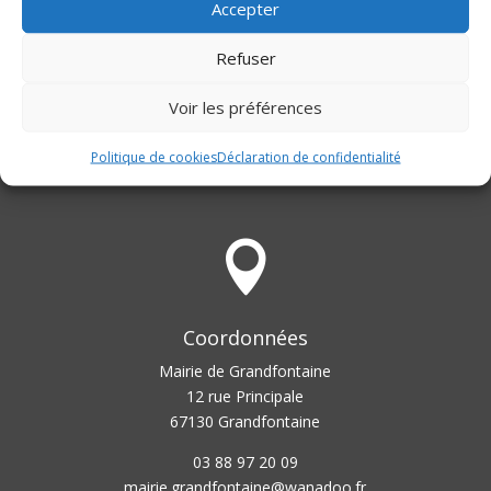
Accepter
Suivant
→
Refuser
Voir les préférences
Politique de cookies
Déclaration de confidentialité

Coordonnées
Mairie de Grandfontaine
12 rue Principale
67130 Grandfontaine
03 88 97 20 09
mairie.grandfontaine@wanadoo.fr